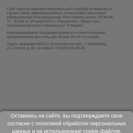
Сайт зарегистрирован Федеральной службой по надзору в
сфере связи, информационных технологий и массовых
коммуникаций (Роскомнадзор). Реестровая запись ЭЛ № ФС
77 - 81209 от 30 июня 2021 г. Учредитель: Общество с
ограниченной ответственностью "К Медиа".
Информационная продукция данного сетевого издания
предназначена для лиц, достигших 16 лет и старше
Адрес редакции 162612, Вологодская обл., г. Череповец,
ул. Гоголя, д. 43, телефон +7 (8202) 28-20-40
Оставаясь на сайте, вы подтверждаете свое
согласие с
политикой обработки персональных
данных
и на использование
cookie-файлов
.