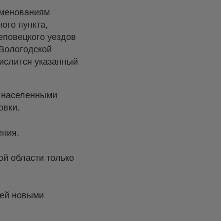
именованиям
ого пункта,
еповецкого уездов
 Вологодской
числится указанный
и населенными
овки.
ения.
ой области только
вей новыми