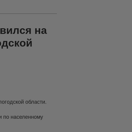
вился на
одской
логодской области.
 и по населенному