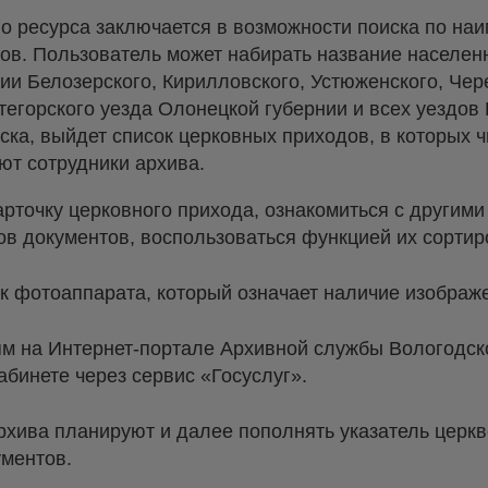
го ресурса заключается в возможности поиска по на
ов. Пользователь может набирать название населенн
ии Белозерского, Кирилловского, Устюженского, Чер
тегорского уезда Олонецкой губернии и всех уездов
иска, выйдет список церковных приходов, в которых 
ют сотрудники архива.
арточку церковного прихода, ознакомиться с другим
ов документов, воспользоваться функцией их сортир
ок фотоаппарата, который означает наличие изображ
ям на Интернет-портале Архивной службы Вологодск
абинете через сервис «Госуслуг».
архива планируют и далее пополнять указатель церк
ументов.