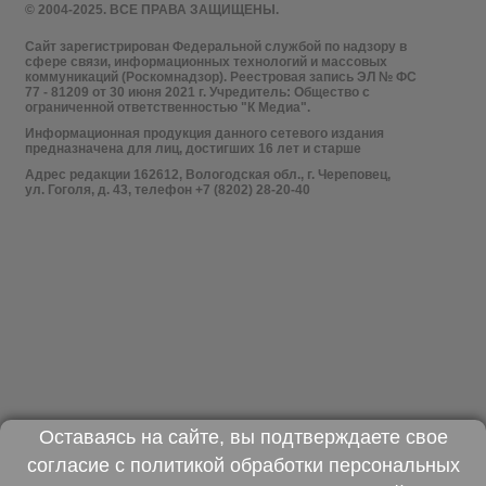
© 2004-2025. ВСЕ ПРАВА ЗАЩИЩЕНЫ.
Сайт зарегистрирован Федеральной службой по надзору в
сфере связи, информационных технологий и массовых
коммуникаций (Роскомнадзор). Реестровая запись ЭЛ № ФС
77 - 81209 от 30 июня 2021 г. Учредитель: Общество с
ограниченной ответственностью "К Медиа".
Информационная продукция данного сетевого издания
предназначена для лиц, достигших 16 лет и старше
Адрес редакции 162612, Вологодская обл., г. Череповец,
ул. Гоголя, д. 43, телефон +7 (8202) 28-20-40
Оставаясь на сайте, вы подтверждаете свое
согласие с
политикой обработки персональных