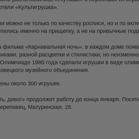
ртели «Культигрушка».
и можно не только по качеству росписи, но и по вкл
пились именно на прищепку, а не на привычные под
да фильма «Карнавальная ночь», в каждом доме появ
ами, разной расцветки и стилистики, но неизменн
к Олимпиаде 1980 года сделали игрушки в виде олим
овецкого музейного объединения.
ены около 300 игрушек.
ть, диво!» продолжит работу до конца января. Посет
Череповец, Матуринская, 28.