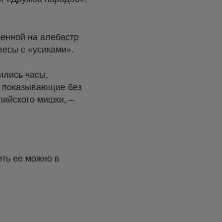
еенной на алебастр
весы с «усиками».
ились часы,
о показывающие без
пийского мишки, –
ить ее можно в