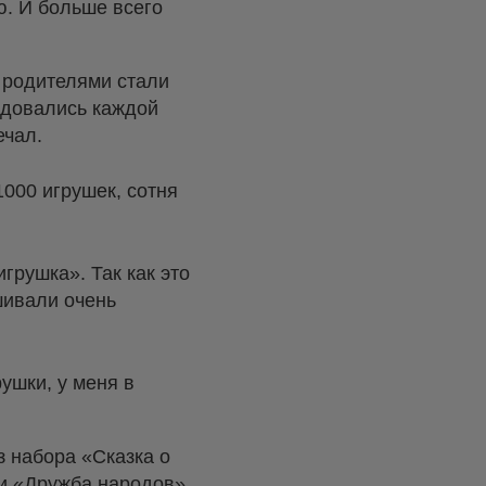
ю. И больше всего
с родителями стали
радовались каждой
ечал.
1000 игрушек, сотня
грушка». Так как это
шивали очень
ушки, у меня в
з набора «Сказка о
и «Дружба народов».