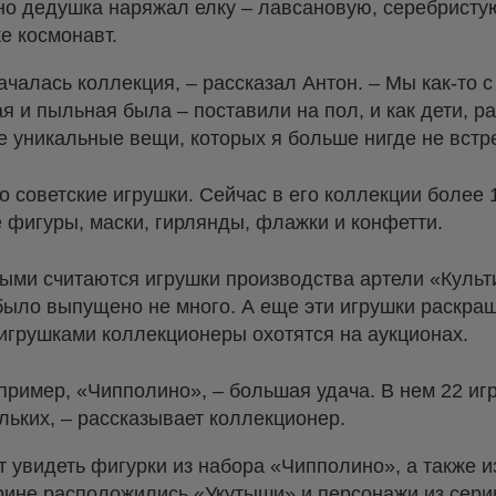
но дедушка наряжал елку – лавсановую, серебристу
е космонавт.
ачалась коллекция, – рассказал Антон. – Мы как-то 
ая и пыльная была – поставили на пол, и как дети, 
е уникальные вещи, которых я больше нигде не встр
 советские игрушки. Сейчас в его коллекции более 
 фигуры, маски, гирлянды, флажки и конфетти.
ыми считаются игрушки производства артели «Культи
х было выпущено не много. А еще эти игрушки раскра
игрушками коллекционеры охотятся на аукционах.
пример, «Чипполино», – большая удача. В нем 22 игр
льких, – рассказывает коллекционер.
т увидеть фигурки из набора «Чипполино», а также и
трине расположились «Укутыши» и персонажи из сери