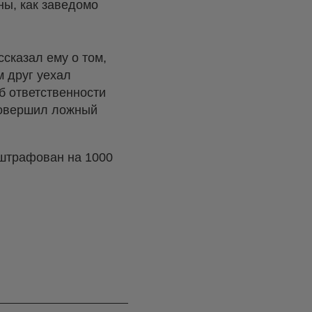
ы, как заведомо
сказал ему о том,
м друг уехал
б ответственности
 совершил ложный
оштрафован на 1000