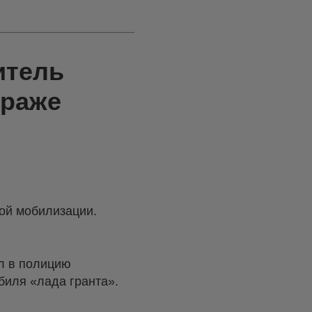
итель
краже
ной мобилизации.
л в полицию
обиля «лада гранта».