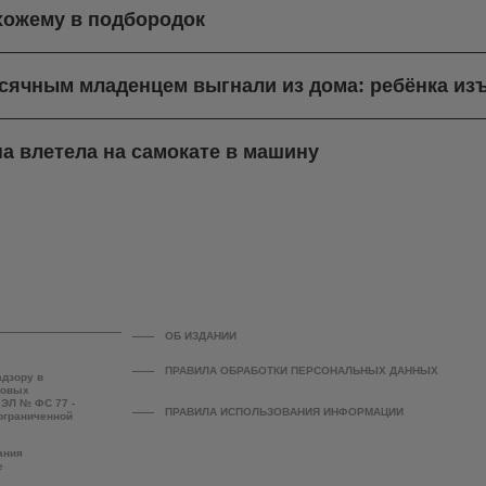
хожему в подбородок
есячным младенцем выгнали из дома: ребёнка из
а влетела на самокате в машину
ОБ ИЗДАНИИ
ПРАВИЛА ОБРАБОТКИ ПЕРСОНАЛЬНЫХ ДАННЫХ
адзору в
совых
 ЭЛ № ФС 77 -
ПРАВИЛА ИСПОЛЬЗОВАНИЯ ИНФОРМАЦИИ
 ограниченной
ания
е