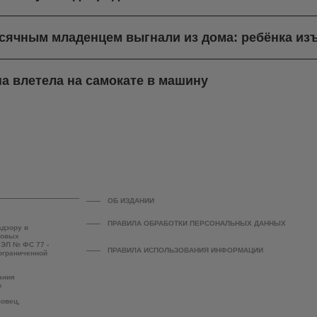
есячным младенцем выгнали из дома: ребёнка из
а влетела на самокате в машину
ОБ ИЗДАНИИ
ПРАВИЛА ОБРАБОТКИ ПЕРСОНАЛЬНЫХ ДАННЫХ
адзору в
совых
 ЭЛ № ФС 77 -
ПРАВИЛА ИСПОЛЬЗОВАНИЯ ИНФОРМАЦИИ
 ограниченной
ания
е
повец,