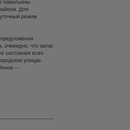
ые павильоны
района. Для
суточный режим
 предложения
, очевидно, что запас
г состояния всех
ородских улицах.
айонов —