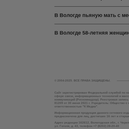
В Вологде пьяную мать с м
В Вологде 58-летняя женщин
© 2004-2025. ВСЕ ПРАВА ЗАЩИЩЕНЫ.
Сайт зарегистрирован Федеральной службой по н
сфере связи, информационных технологий и мас
коммуникаций (Роскомнадзор). Реестровая запись
81209 от 30 июня 2021 г. Учредитель: Общество с
ответственностью "К Медиа".
Информационная продукция данного сетевого изд
предназначена для лиц, достигших 16 лет и старш
Адрес редакции 162612, Вологодская обл., г. Чере
ул. Гоголя, д. 43, телефон +7 (8202) 28-20-40