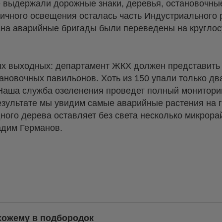
не выдержали дорожные знаки, деревья, остановочн
личного освещения осталась часть Индустриального 
ана аварийные бригады были переведены на кругло
х выходных: департамент ЖКХ должен представить
новочных павильонов. Хоть из 150 упали только два
Наша служба озеленения проведет полный мониторин
езультате мы увидим самые аварийные растения на г
дного дерева оставляет без света несколько микрор
адим Германов.
хожему в подбородок