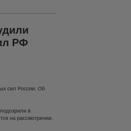
удили
ил РФ
ых сил России. Об
аподозрили в
тся на рассмотрении.