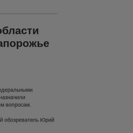
области
Запорожье
федеральными
 назначили
ым вопросам.
ый обозреватель Юрий