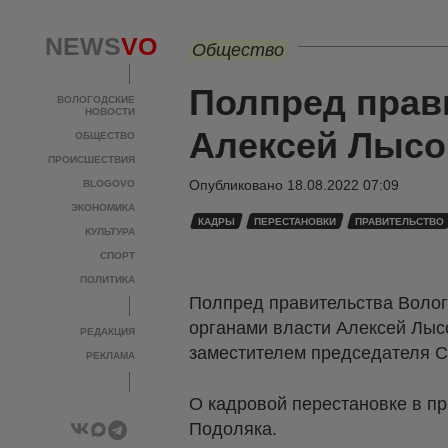
NEWS
VO
Общество
Полпред прав
ВОЛОГОДСКИЕ
НОВОСТИ
Алексей Лысо
ОБЩЕСТВО
ПРОИСШЕСТВИЯ
Опубликовано
18.08.2022 07:09
BLOGOVO
ЭКОНОМИКА
КАДРЫ
ПЕРЕСТАНОВКИ
ПРАВИТЕЛЬСТВО
КУЛЬТУРА
СПОРТ
ПОЛИТИКА
Полпред правительства Волог
органами власти Алексей Лысо
РЕДАКЦИЯ
заместителем председателя С
РЕКЛАМА
О кадровой перестановке в п
Подоляка.