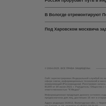
Россия прорубает путь в И
В Вологде отремонтируют П
Под Харовском москвича зад
© 2004-2025. ВСЕ ПРАВА ЗАЩИЩЕНЫ.
Сайт зарегистрирован Федеральной службой по н
сфере связи, информационных технологий и мас
коммуникаций (Роскомнадзор). Реестровая запись
81209 от 30 июня 2021 г. Учредитель: Общество с
ответственностью "К Медиа".
Информационная продукция данного сетевого изд
предназначена для лиц, достигших 16 лет и старш
Адрес редакции 162612, Вологодская обл., г. Чере
ул. Гоголя, д. 43, телефон +7 (8202) 28-20-40