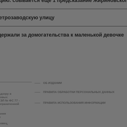
ндию: сбывается еще 1 предсказание Жириновско
етрозаводскую улицу
ержали за домогательства к маленькой девочке
ОБ ИЗДАНИИ
ПРАВИЛА ОБРАБОТКИ ПЕРСОНАЛЬНЫХ ДАННЫХ
адзору в
совых
 ЭЛ № ФС 77 -
ПРАВИЛА ИСПОЛЬЗОВАНИЯ ИНФОРМАЦИИ
 ограниченной
ания
е
повец,