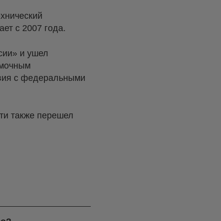
ехнический
ет с 2007 года.
сии» и ушел
омочным
твия с федеральными
сти также перешел