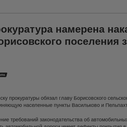
окуратура намерена нак
орисовского поселения з
УРА
ску прокуратуры обязал главу Борисовского сельско
диняющую населенные пункты Васильково и Пельпахт
ение требований законодательства об автомобильны
ть автомобильной дороги имеет дефекты покрытия в