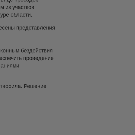
м из участков
уре области.
несены представления
аконным бездействия
беспечить проведение
ваниями
етворила. Решение