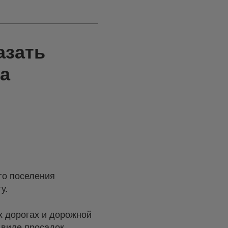
азать
а
го поселения
у.
х дорогах и дорожной
 виде просадок