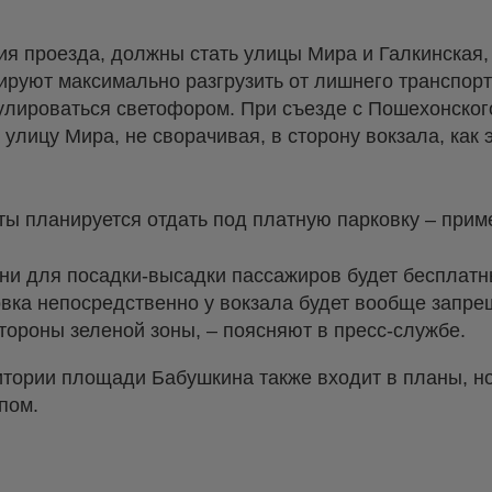
ия проезда, должны стать улицы Мира и Галкинская,
руют максимально разгрузить от лишнего транспорт
гулироваться светофором. При съезде с Пошехонског
улицу Мира, не сворачивая, в сторону вокзала, как 
чты планируется отдать под платную парковку – прим
и для посадки-высадки пассажиров будет бесплатн
ковка непосредственно у вокзала будет вообще запр
тороны зеленой зоны, – поясняют в пресс-службе.
итории площади Бабушкина также входит в планы, но
апом.