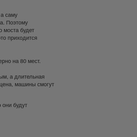
 а саму
а. Поэтому
о моста будет
это приходится
ерно на 80 мест.
ым, а длительная
ещена, машины смогут
 они будут