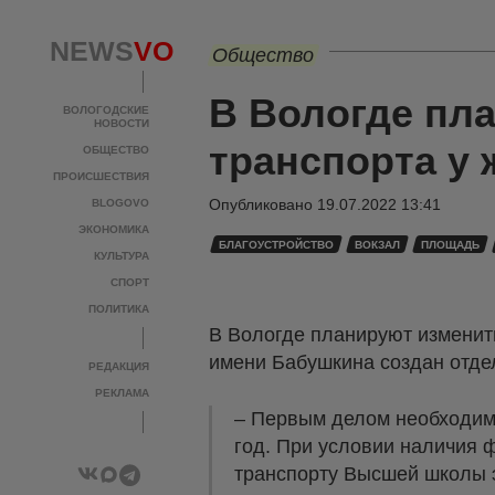
NEWS
VO
Общество
В Вологде пл
ВОЛОГОДСКИЕ
НОВОСТИ
транспорта у
ОБЩЕСТВО
ПРОИСШЕСТВИЯ
Опубликовано
19.07.2022 13:41
BLOGOVO
ЭКОНОМИКА
БЛАГОУСТРОЙСТВО
ВОКЗАЛ
ПЛОЩАДЬ
КУЛЬТУРА
СПОРТ
ПОЛИТИКА
В Вологде планируют изменит
имени Бабушкина создан отде
РЕДАКЦИЯ
РЕКЛАМА
– Первым делом необходимо
год. При условии наличия 
транспорту Высшей школы э