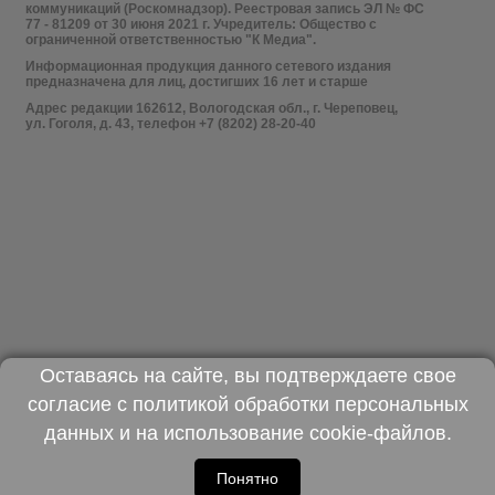
коммуникаций (Роскомнадзор). Реестровая запись ЭЛ № ФС
77 - 81209 от 30 июня 2021 г. Учредитель: Общество с
ограниченной ответственностью "К Медиа".
Информационная продукция данного сетевого издания
предназначена для лиц, достигших 16 лет и старше
Адрес редакции 162612, Вологодская обл., г. Череповец,
ул. Гоголя, д. 43, телефон +7 (8202) 28-20-40
Оставаясь на сайте, вы подтверждаете свое
согласие с
политикой обработки персональных
данных
и на использование
cookie-файлов
.
Понятно