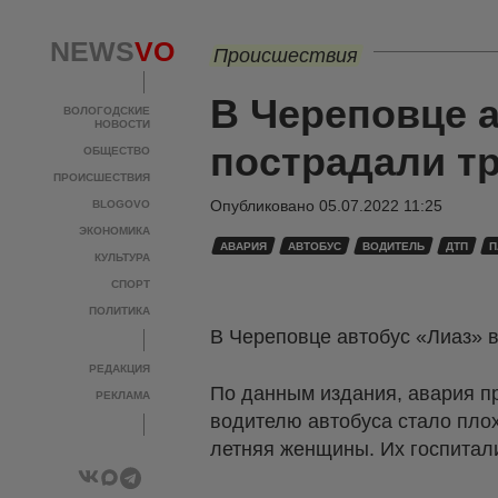
NEWS
VO
Происшествия
В Череповце а
ВОЛОГОДСКИЕ
НОВОСТИ
пострадали т
ОБЩЕСТВО
ПРОИСШЕСТВИЯ
Опубликовано
05.07.2022 11:25
BLOGOVO
ЭКОНОМИКА
АВАРИЯ
АВТОБУС
ВОДИТЕЛЬ
ДТП
П
КУЛЬТУРА
СПОРТ
ПОЛИТИКА
В Череповце автобус «Лиаз» 
РЕДАКЦИЯ
По данным издания, авария пр
РЕКЛАМА
водителю автобуса стало плох
летняя женщины. Их госпитал