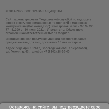
© 2004-2025. ВСЕ ПРАВА ЗАЩИЩЕНЫ.
Сайт зарегистрирован Федеральной службой по надзору в
сфере связи, информационных технологий и массовых
коммуникаций (Роскомнадзор). Реестровая запись ЭЛ № ФС
77 - 81209 от 30 июня 2021 г. Учредитель: Общество с
ограниченной ответственностью "К Медиа".
Информационная продукция данного сетевого издания
предназначена для лиц, достигших 16 лет и старше
Адрес редакции 162612, Вологодская обл., г. Череповец,
ул. Гоголя, д. 43, телефон +7 (8202) 28-20-40
Оставаясь на сайте, вы подтверждаете свое