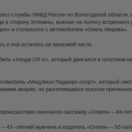
ресс-службы УМВД России по Вологодской области, 
а в сторону Устюжны, выехал на полосу встречного 
щен» и столкнулся с автомобилем «Опель Мерива».
ь и она осталась на проезжей части.
биль «Хонда CR-V», который двигался в попутном н
автомобиль «Мицубиси Паджеро спорт», который смог
тниками аварии, но разлетевшиеся осколки причинил
е происшествия скончался пассажир «Опеля» – 83-ле
 – 43 –летний мужчина и водитель «Опеля» – 50-ле