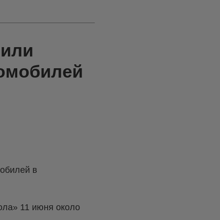
чили
томобилей
мобилей в
ола» 11 июня около