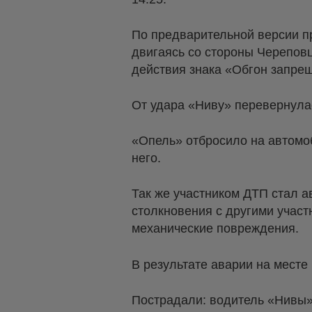
По предварительной версии п
двигаясь со стороны Череповц
действия знака «Обгон запре
От удара «Ниву» перевернулас
«Опель» отбросило на автомо
него.
Так же участником ДТП стал 
столкновения с другими учас
механические повреждения.
В результате аварии на мест
Пострадали: водитель «Нивы»