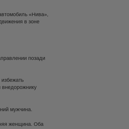
автомобиль «Нива»,
движения в зоне
аправлении позади
 избежать
и внедорожнику
тний мужчина.
тняя женщина. Оба