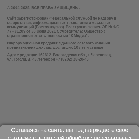
© 2004-2025. ВСЕ ПРАВА ЗАЩИЩЕНЫ.
Сайт зарегистрирован Федеральной службой по надзору в
сфере связи, информационных технологий и массовых
коммуникаций (Роскомнадзор). Реестровая запись ЭЛ № ФС
77 - 81209 от 30 июня 2021 г. Учредитель: Общество с
ограниченной ответственностью "К Медиа".
Информационная продукция данного сетевого издания
предназначена для лиц, достигших 16 лет и старше
Адрес редакции 162612, Вологодская обл., г. Череповец,
ул. Гоголя, д. 43, телефон +7 (8202) 28-20-40
Оставаясь на сайте, вы подтверждаете свое
согласие с
политикой обработки персональных