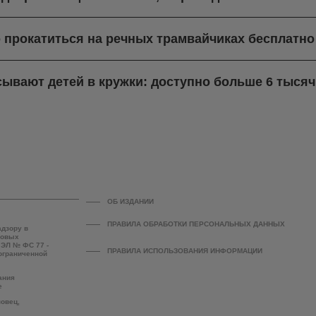
о прокатиться на речных трамвайчиках бесплатно
сывают детей в кружки: доступно больше 6 тыся
ОБ ИЗДАНИИ
ПРАВИЛА ОБРАБОТКИ ПЕРСОНАЛЬНЫХ ДАННЫХ
адзору в
совых
 ЭЛ № ФС 77 -
ПРАВИЛА ИСПОЛЬЗОВАНИЯ ИНФОРМАЦИИ
 ограниченной
ания
е
повец,