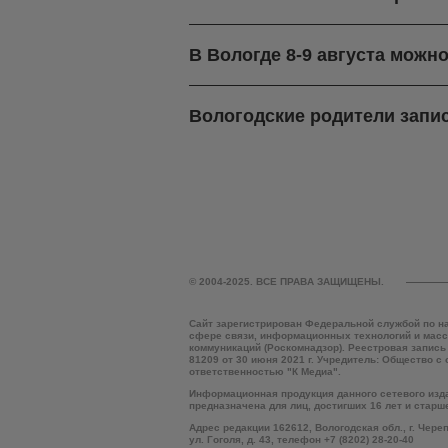
В Вологде 8-9 августа можн
Вологодские родители запи
© 2004-2025. ВСЕ ПРАВА ЗАЩИЩЕНЫ.
Сайт зарегистрирован Федеральной службой по н
сфере связи, информационных технологий и мас
коммуникаций (Роскомнадзор). Реестровая запись
81209 от 30 июня 2021 г. Учредитель: Общество с
ответственностью "К Медиа".
Информационная продукция данного сетевого изд
предназначена для лиц, достигших 16 лет и старш
Адрес редакции 162612, Вологодская обл., г. Чере
ул. Гоголя, д. 43, телефон +7 (8202) 28-20-40