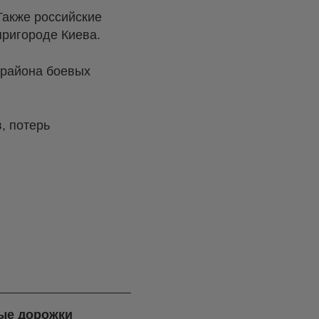
акже российские
пригороде Киева.
 района боевых
, потерь
ые дорожки