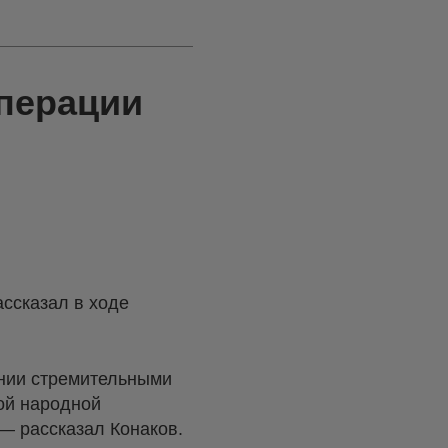
перации
ассказал в ходе
нии стремительными
ой народной
— рассказал Конаков.