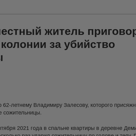
местный житель приговор
 колонии за убийство
ы
р 62-летнему Владимиру Залесову, которого присяж
е сожительницы.
ентября 2021 года в спальне квартиры в деревне Дем
колько раз ударил сожительницу по голове и телу. 