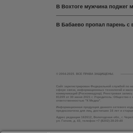
В Вохтоге мужчина поджег м
В Бабаево пропал парень с
© 2004-2025. ВСЕ ПРАВА ЗАЩИЩЕНЫ.
Сайт зарегистрирован Федеральной службой по н
сфере связи, информационных технологий и мас
коммуникаций (Роскомнадзор). Реестровая запись
81209 от 30 июня 2021 г. Учредитель: Общество с
ответственностью "К Медиа".
Информационная продукция данного сетевого изд
предназначена для лиц, достигших 16 лет и старш
Адрес редакции 162612, Вологодская обл., г. Чере
ул. Гоголя, д. 43, телефон +7 (8202) 28-20-40