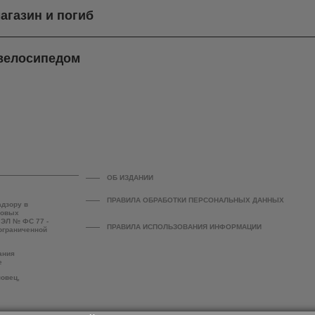
агазин и погиб
 велосипедом
ОБ ИЗДАНИИ
ПРАВИЛА ОБРАБОТКИ ПЕРСОНАЛЬНЫХ ДАННЫХ
адзору в
совых
 ЭЛ № ФС 77 -
ПРАВИЛА ИСПОЛЬЗОВАНИЯ ИНФОРМАЦИИ
 ограниченной
ания
е
повец,