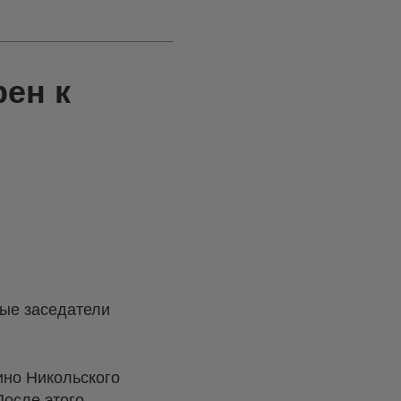
ен к
ные заседатели
ино Никольского
После этого