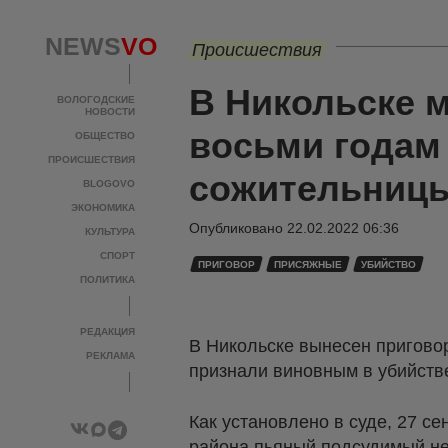
NEWS
VO
Происшествия
В Никольске 
ВОЛОГОДСКИЕ
НОВОСТИ
восьми годам
ОБЩЕСТВО
ПРОИСШЕСТВИЯ
сожительниц
BLOGOVO
ЭКОНОМИКА
Опубликовано
22.02.2022 06:36
КУЛЬТУРА
СПОРТ
ПРИГОВОР
ПРИСЯЖНЫЕ
УБИЙСТВО
ПОЛИТИКА
РЕДАКЦИЯ
В Никольске вынесен пригово
РЕКЛАМА
признали виновным в убийств
Как установлено в суде, 27 с
района пьяный подсудимый нес