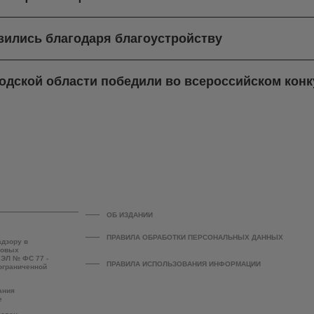
зились благодаря благоустройству
одской области победили во всероссийском кон
ОБ ИЗДАНИИ
ПРАВИЛА ОБРАБОТКИ ПЕРСОНАЛЬНЫХ ДАННЫХ
адзору в
совых
 ЭЛ № ФС 77 -
ПРАВИЛА ИСПОЛЬЗОВАНИЯ ИНФОРМАЦИИ
 ограниченной
ания
е