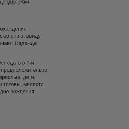
оцподдержки.
рохождения
сожалению, ввиду
вечают Надежде
ст сдать в 7-й
у предположительно
зрослые, дети,
и готовы, милости
 дне рождения