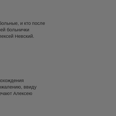
ольные, и кто после
сей больнички
лексей Невский.
рохождения
сожалению, ввиду
вечают Алексею