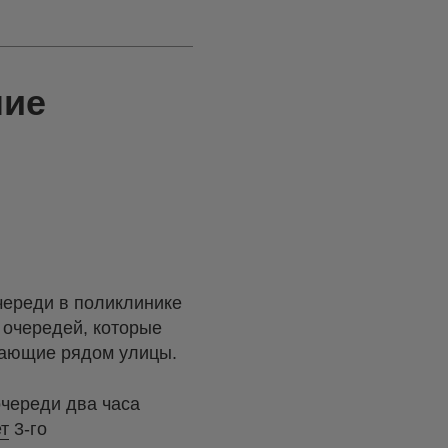
шие
череди в поликлинике
 очередей, которые
егающие рядом улицы.
очереди два часа
т
3-го