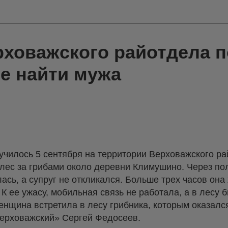
рховажского райотдела 
е найти мужа
чилось 5 сентября на территории Верховажского рай
лес за грибами около деревни Климушино. Через по
сь, а супруг не откликался. Больше трех часов она 
К ее ужасу, мобильная связь не работала, а в лесу 
енщина встретила в лесу грибника, которым оказалс
ерховажский» Сергей Федосеев.