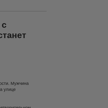
 с
станет
ости. Мужчина
на улице
летворительном