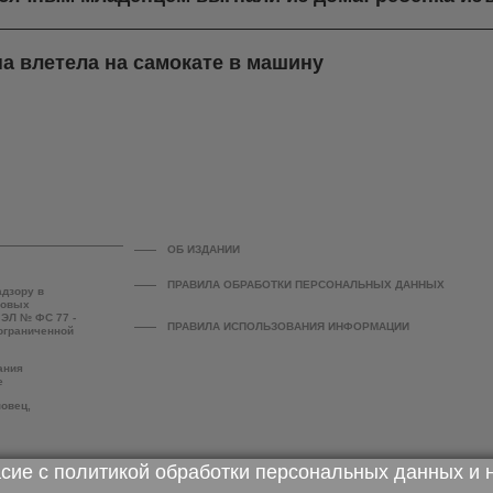
а влетела на самокате в машину
ОБ ИЗДАНИИ
ПРАВИЛА ОБРАБОТКИ ПЕРСОНАЛЬНЫХ ДАННЫХ
адзору в
совых
 ЭЛ № ФС 77 -
ПРАВИЛА ИСПОЛЬЗОВАНИЯ ИНФОРМАЦИИ
 ограниченной
ания
е
повец,
асие с
политикой обработки персональных данных
и 