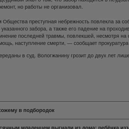
ремонт, но работы не организовал.
 Общества преступная небрежность повлекла за со
а указанного забора, а также его падение на прохо
инение последней травмы, повлекшей, несмотря на
мощь, наступление смерти, — сообщает прокуратур
ереданы в суд. Вологжанину грозит до двух лет ли
хожему в подбородок
есячным младенцем выгнали из дома: ребёнка из