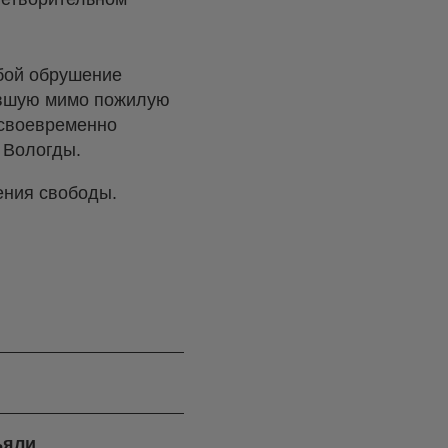
бой обрушение
дившую мимо пожилую
 своевременно
а Вологды.
шения свободы.
ъяли