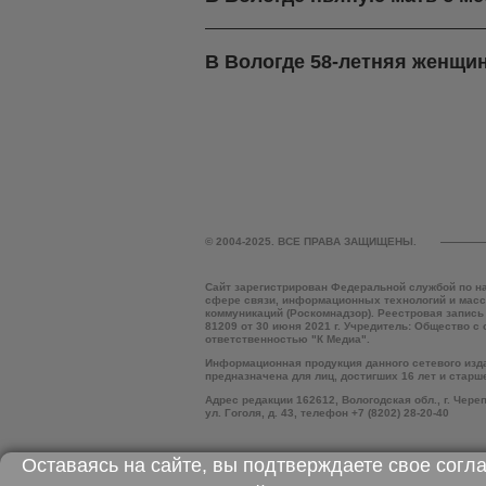
В Вологде 58-летняя женщин
© 2004-2025. ВСЕ ПРАВА ЗАЩИЩЕНЫ.
Сайт зарегистрирован Федеральной службой по н
сфере связи, информационных технологий и мас
коммуникаций (Роскомнадзор). Реестровая запись
81209 от 30 июня 2021 г. Учредитель: Общество с
ответственностью "К Медиа".
Информационная продукция данного сетевого изд
предназначена для лиц, достигших 16 лет и старш
Адрес редакции 162612, Вологодская обл., г. Чере
ул. Гоголя, д. 43, телефон +7 (8202) 28-20-40
Оставаясь на сайте, вы подтверждаете свое согл