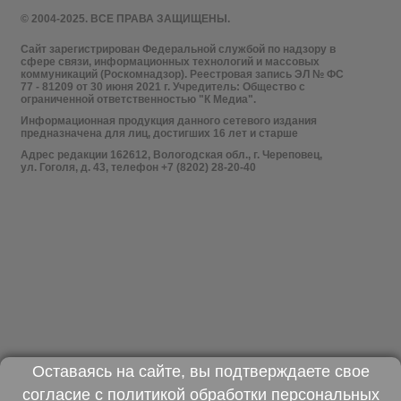
© 2004-2025. ВСЕ ПРАВА ЗАЩИЩЕНЫ.
Сайт зарегистрирован Федеральной службой по надзору в
сфере связи, информационных технологий и массовых
коммуникаций (Роскомнадзор). Реестровая запись ЭЛ № ФС
77 - 81209 от 30 июня 2021 г. Учредитель: Общество с
ограниченной ответственностью "К Медиа".
Информационная продукция данного сетевого издания
предназначена для лиц, достигших 16 лет и старше
Адрес редакции 162612, Вологодская обл., г. Череповец,
ул. Гоголя, д. 43, телефон +7 (8202) 28-20-40
Оставаясь на сайте, вы подтверждаете свое
согласие с
политикой обработки персональных