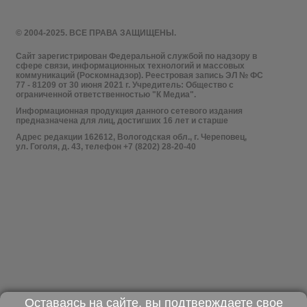
© 2004-2025. ВСЕ ПРАВА ЗАЩИЩЕНЫ.
Сайт зарегистрирован Федеральной службой по надзору в
сфере связи, информационных технологий и массовых
коммуникаций (Роскомнадзор). Реестровая запись ЭЛ № ФС
77 - 81209 от 30 июня 2021 г. Учредитель: Общество с
ограниченной ответственностью "К Медиа".
Информационная продукция данного сетевого издания
предназначена для лиц, достигших 16 лет и старше
Адрес редакции 162612, Вологодская обл., г. Череповец,
ул. Гоголя, д. 43, телефон +7 (8202) 28-20-40
Оставаясь на сайте, вы подтверждаете свое