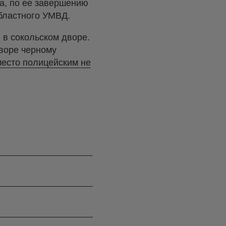
а, по ее завершению
бластного УМВД.
 в сокольском дворе.
дворе черному
есто полицейским не