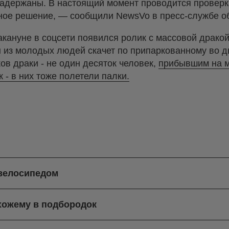
 задержаны. В настоящий момент проводится проверк
ьное решение, — сообщили NewsVo в пресс-службе о
кануне в соцсети появился ролик с массовой дракой
ин из молодых людей скачет по припаркованному во 
ов драки - не один десяток человек,
прибывшим на м
 - в них тоже полетели палки.
 велосипедом
хожему в подбородок