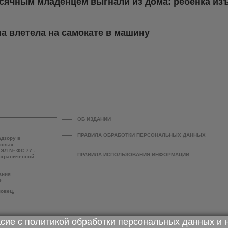
есячным младенцем выгнали из дома: ребёнка из
а влетела на самокате в машину
ОБ ИЗДАНИИ
ПРАВИЛА ОБРАБОТКИ ПЕРСОНАЛЬНЫХ ДАННЫХ
адзору в
совых
 ЭЛ № ФС 77 -
ПРАВИЛА ИСПОЛЬЗОВАНИЯ ИНФОРМАЦИИ
 ограниченной
ания
е
повец,
асие с
политикой обработки персональных данных
и 