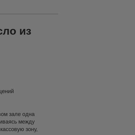
сло из
щений
вом зале одна
ливаясь между
кассовую зону,