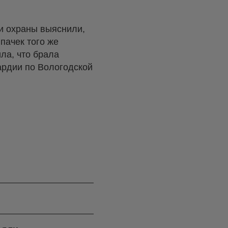
и охраны выяснили,
пачек того же
ила, что брала
ардии по Вологодской