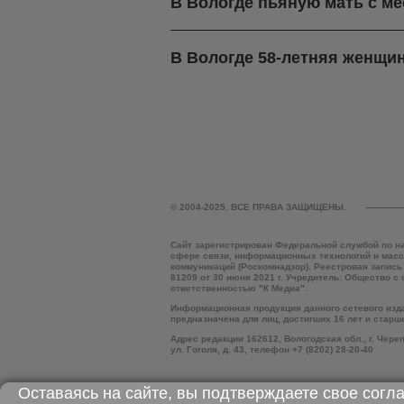
В Вологде пьяную мать с м
В Вологде 58-летняя женщин
© 2004-2025. ВСЕ ПРАВА ЗАЩИЩЕНЫ.
Сайт зарегистрирован Федеральной службой по н
сфере связи, информационных технологий и мас
коммуникаций (Роскомнадзор). Реестровая запись
81209 от 30 июня 2021 г. Учредитель: Общество с
ответственностью "К Медиа".
Информационная продукция данного сетевого изд
предназначена для лиц, достигших 16 лет и старш
Адрес редакции 162612, Вологодская обл., г. Чере
ул. Гоголя, д. 43, телефон +7 (8202) 28-20-40
Оставаясь на сайте, вы подтверждаете свое согл