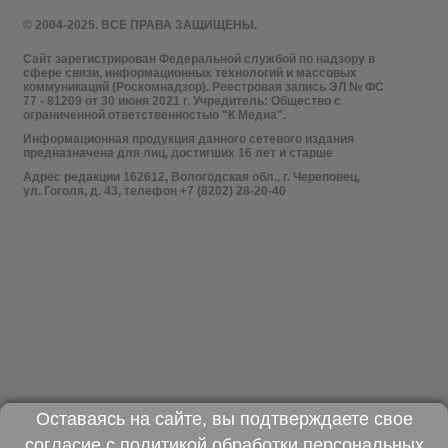
© 2004-2025. ВСЕ ПРАВА ЗАЩИЩЕНЫ.
Сайт зарегистрирован Федеральной службой по надзору в
сфере связи, информационных технологий и массовых
коммуникаций (Роскомнадзор). Реестровая запись ЭЛ № ФС
77 - 81209 от 30 июня 2021 г. Учредитель: Общество с
ограниченной ответственностью "К Медиа".
Информационная продукция данного сетевого издания
предназначена для лиц, достигших 16 лет и старше
Адрес редакции 162612, Вологодская обл., г. Череповец,
ул. Гоголя, д. 43, телефон +7 (8202) 28-20-40
Оставаясь на сайте, вы подтверждаете свое
согласие с
политикой обработки персональных