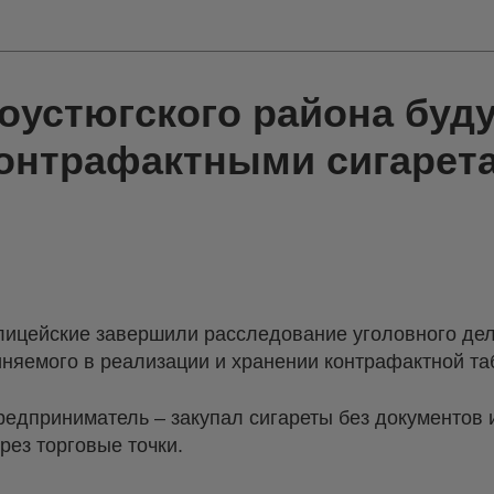
оустюгского района буду
контрафактными сигарет
лицейские завершили расследование уголовного дел
иняемого в реализации и хранении контрафактной та
дприниматель – закупал сигареты без документов и
ез торговые точки.