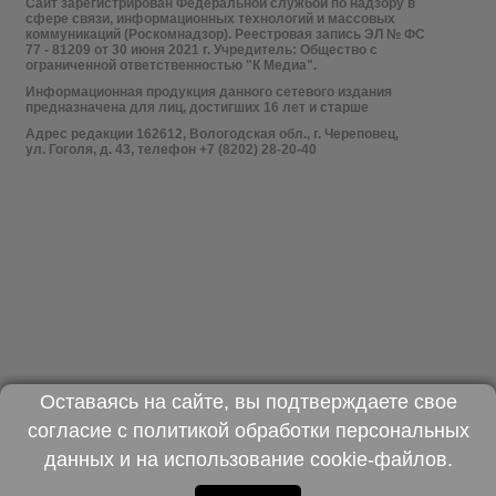
Сайт зарегистрирован Федеральной службой по надзору в
сфере связи, информационных технологий и массовых
коммуникаций (Роскомнадзор). Реестровая запись ЭЛ № ФС
77 - 81209 от 30 июня 2021 г. Учредитель: Общество с
ограниченной ответственностью "К Медиа".
Информационная продукция данного сетевого издания
предназначена для лиц, достигших 16 лет и старше
Адрес редакции 162612, Вологодская обл., г. Череповец,
ул. Гоголя, д. 43, телефон +7 (8202) 28-20-40
Оставаясь на сайте, вы подтверждаете свое
согласие с
политикой обработки персональных
данных
и на использование
cookie-файлов
.