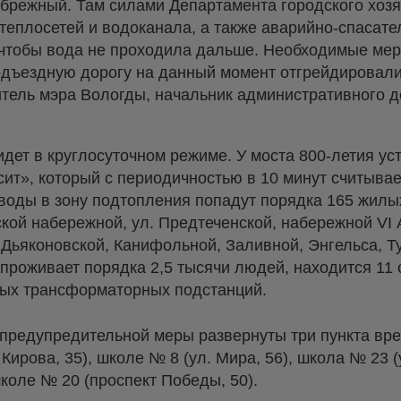
брежный. Там силами Департамента городского хозя
теплосетей и водоканала, а также аварийно-спасат
 чтобы вода не проходила дальше. Необходимые ме
дъездную дорогу на данный момент отгрейдировал
итель мэра Вологды, начальник административного 
идет в круглосуточном режиме. У моста 800-летия ус
ит», который с периодичностью в 10 минут считывае
воды в зону подтопления попадут порядка 165 жилы
ой набережной, ул. Предтеченской, набережной VI 
 Дьяконовской, Канифольной, Заливной, Энгельса, 
 проживает порядка 2,5 тысячи людей, находится 11
ных трансформаторных подстанций.
 предупредительной меры развернуты три пункта вр
Кирова, 35), школе № 8 (ул. Мира, 56), школа № 23 (
коле № 20 (проспект Победы, 50).