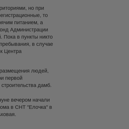
риториями, но при
регистрационные, то
ячим питанием, а
фонд Администрации
. Пока в пункты никто
 пребывания, в случае
ик Центра
 размещения людей,
ри первой
я строительства дамб.
нуне вечером начали
дома в СНТ "Елочка" в
ьховая.