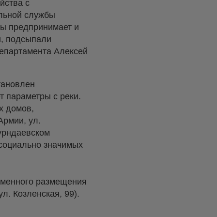
йства с
ельной службы
ры предпринимает и
и, подсыпали
департамента Алексей
тановлен
т параметры с реки.
х домов,
Армии, ул.
Турндаевском
 социально значимых
еменного размещения
ул. Козленская, 99).