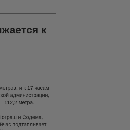
ижается к
етров, и к 17 часам
ской администрации,
- 112,2 метра.
Шограш и Содема,
ейчас подтапливает