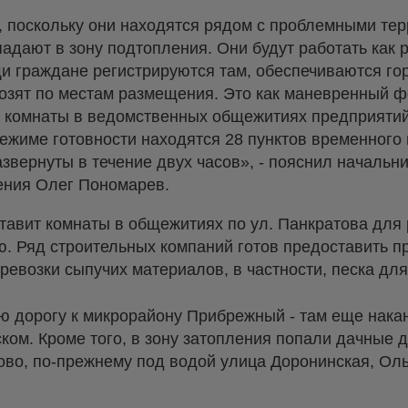
 поскольку они находятся рядом с проблемными тер
адают в зону подтопления. Они будут работать как 
 граждане регистрируются там, обеспечиваются гор
возят по местам размещения. Это как маневренный 
 и комнаты в ведомственных общежитиях предприятий
режиме готовности находятся 28 пунктов временного
звернуты в течение двух часов», - пояснил начальн
ения Олег Пономарев.
авит комнаты в общежитиях по ул. Панкратова для
. Ряд строительных компаний готов предоставить п
ревозки сыпучих материалов, в частности, песка дл
ю дорогу к микрорайону Прибрежный - там еще нака
ском. Кроме того, в зону затопления попали дачные 
ково, по-прежнему под водой улица Доронинская, Ол