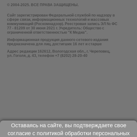
© 2004-2025. ВСЕ ПРАВА ЗАЩИЩЕНЫ.
Сайт зарегистрирован Федеральной службой по надзору в
сфере связи, информационных технологий и массовых
коммуникаций (Роскомнадзор). Реестровая запись ЭЛ № ФС
77 - 81209 от 30 июня 2021 г. Учредитель: Общество с
ограниченной ответственностью "К Медиа".
Информационная продукция данного сетевого издания
предназначена для лиц, достигших 16 лет и старше
Адрес редакции 162612, Вологодская обл., г. Череповец,
ул. Гоголя, д. 43, телефон +7 (8202) 28-20-40
Оставаясь на сайте, вы подтверждаете свое
согласие с
политикой обработки персональных