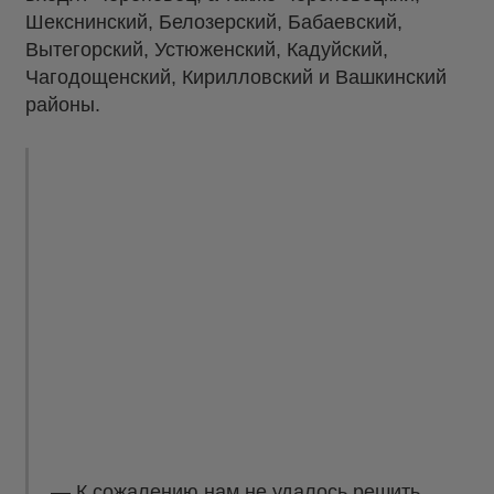
Шекснинский, Белозерский, Бабаевский,
Вытегорский, Устюженский, Кадуйский,
Чагодощенский, Кирилловский и Вашкинский
районы.
— К сожалению нам не удалось решить