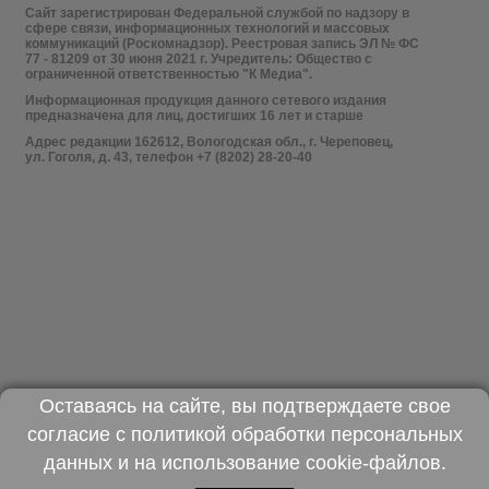
Сайт зарегистрирован Федеральной службой по надзору в
сфере связи, информационных технологий и массовых
коммуникаций (Роскомнадзор). Реестровая запись ЭЛ № ФС
77 - 81209 от 30 июня 2021 г. Учредитель: Общество с
ограниченной ответственностью "К Медиа".
Информационная продукция данного сетевого издания
предназначена для лиц, достигших 16 лет и старше
Адрес редакции 162612, Вологодская обл., г. Череповец,
ул. Гоголя, д. 43, телефон +7 (8202) 28-20-40
Оставаясь на сайте, вы подтверждаете свое
согласие с
политикой обработки персональных
данных
и на использование
cookie-файлов
.