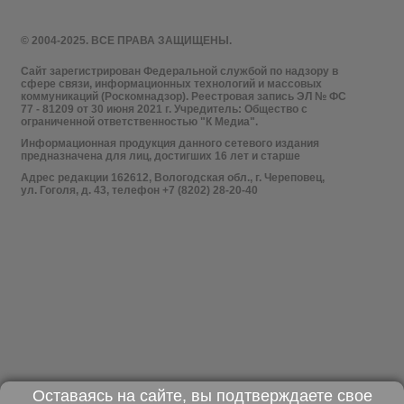
© 2004-2025. ВСЕ ПРАВА ЗАЩИЩЕНЫ.
Сайт зарегистрирован Федеральной службой по надзору в
сфере связи, информационных технологий и массовых
коммуникаций (Роскомнадзор). Реестровая запись ЭЛ № ФС
77 - 81209 от 30 июня 2021 г. Учредитель: Общество с
ограниченной ответственностью "К Медиа".
Информационная продукция данного сетевого издания
предназначена для лиц, достигших 16 лет и старше
Адрес редакции 162612, Вологодская обл., г. Череповец,
ул. Гоголя, д. 43, телефон +7 (8202) 28-20-40
Оставаясь на сайте, вы подтверждаете свое