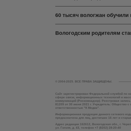
60 тысяч вологжан обучили
Вологодским родителям ста
© 2004-2025. ВСЕ ПРАВА ЗАЩИЩЕНЫ.
Сайт зарегистрирован Федеральной службой по н
сфере связи, информационных технологий и мас
коммуникаций (Роскомнадзор). Реестровая запись
81209 от 30 июня 2021 г. Учредитель: Общество с
ответственностью "К Медиа".
Информационная продукция данного сетевого изд
предназначена для лиц, достигших 16 лет и старш
Адрес редакции 162612, Вологодская обл., г. Чере
ул. Гоголя, д. 43, телефон +7 (8202) 28-20-40