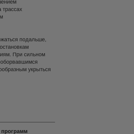
шением
 трассах
ам
ержаться подальше,
 остановкам
иям. При сильном
к оборвавшимся
сообразным укрыться
ч программ