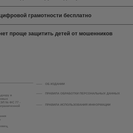
 цифровой грамотности бесплатно
нет проще защитить детей от мошенников
ОБ ИЗДАНИИ
ПРАВИЛА ОБРАБОТКИ ПЕРСОНАЛЬНЫХ ДАННЫХ
адзору в
совых
 ЭЛ № ФС 77 -
ПРАВИЛА ИСПОЛЬЗОВАНИЯ ИНФОРМАЦИИ
 ограниченной
ания
е
повец,