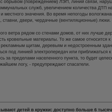
 с обрывом (повреждением) ЛЭП, линий связи, нару
ммунальных служб, увеличением количества ДТП на
 и местного значения. Во время непогоды вологжан
, ставни, двери, чердачные (вентиляционные) люки.
ного ветра рядом со стенами домов, от них лучше д
сть кровельные материалы. То же самое относится к
, рекламным щитам, деревьям и недостроенным здан
ться под линией электропередач или приближаться 
сь за пределами населенного пункта, то будет целе
жайшем логу, - предупреждают спасатели.
сывают детей в кружки: доступно больше 6 тыся