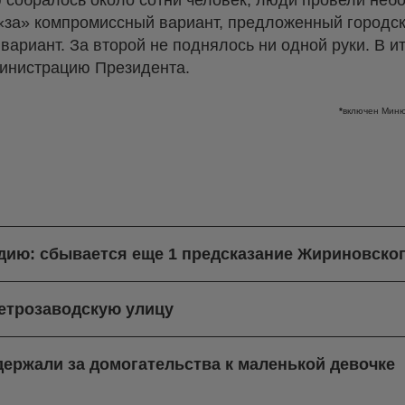
ю собралось около сотни человек, люди провели неб
о «за» компромиссный вариант, предложенный городс
вариант. За второй не поднялось ни одной руки. В и
министрацию Президента.
*
включен Миню
ндию: сбывается еще 1 предсказание Жириновско
етрозаводскую улицу
ержали за домогательства к маленькой девочке