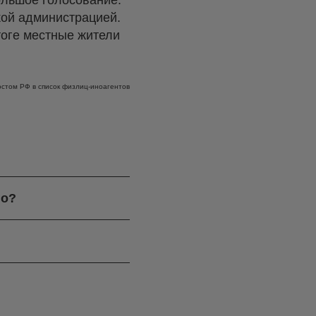
ольшое голосование:
кой администрацией.
тоге местные жители
стом РФ в список физлиц-иноагентов
го?