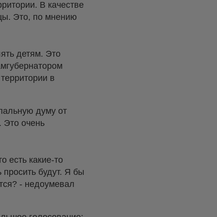
ритории. В качестве
цы. Это, по мнению
ять детям. Это
замгубернатором
 территории в
ипальную думу от
. Это очень
то есть какие-то
 просить будут. Я бы
ятся? - недоумевал