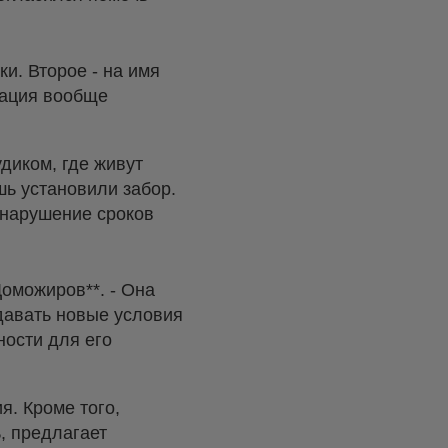
ки. Второе - на имя
уация вообще
диком, где живут
шь установили забор.
 нарушение сроков
Доможиров**. - Она
здавать новые условия
ности для его
я. Кроме того,
, предлагает