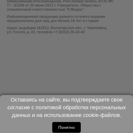
коммуникаций (Роскомнадзор). Реестровая запись ЭЛ № ФС
77 - 81209 от 30 июня 2021 г. Учредитель: Общество с
ограниченной ответственностью "К Медиа".
Информационная продукция данного сетевого издания
предназначена для лиц, достигших 16 лет и старше
Адрес редакции 162612, Вологодская обл., г. Череповец,
ул. Гоголя, д. 43, телефон +7 (8202) 28-20-40
Оставаясь на сайте, вы подтверждаете свое
согласие с
политикой обработки персональных
данных
и на использование
cookie-файлов
.
Понятно