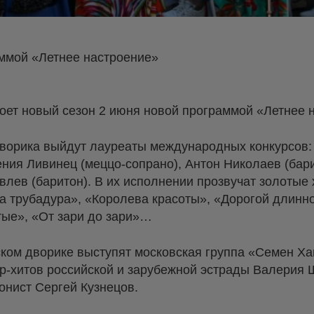
аммой «Летнее настроение»
оет новый сезон 2 июня новой программой «Летнее 
ворика выйдут лауреаты международных конкурсов:
ения Ливинец (меццо‑сопрано), Антон Николаев (бар
влев (баритон). В их исполнении прозвучат золотые
 трубадура», «Королева красоты», «Дорогой длинно
тые», «От зари до зари»…
ком дворике выступят московская группа «Семен Ха
ер-хитов российской и зарубежной эстрады Валерия 
онист Сергей Кузнецов.