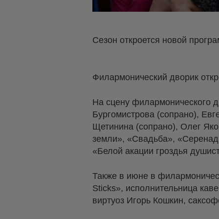
Сезон откроется новой прогр
Филармонический дворик откр
На сцену филармонического д
Бургомистрова (сопрано), Евг
Щетинина (сопрано), Олег Яко
земли», «Свадьба», «Серенада
«Белой акации гроздья душис
Также в июне в филармоничес
Sticks», исполнительница кав
виртуоз Игорь Кошкин, саксоф