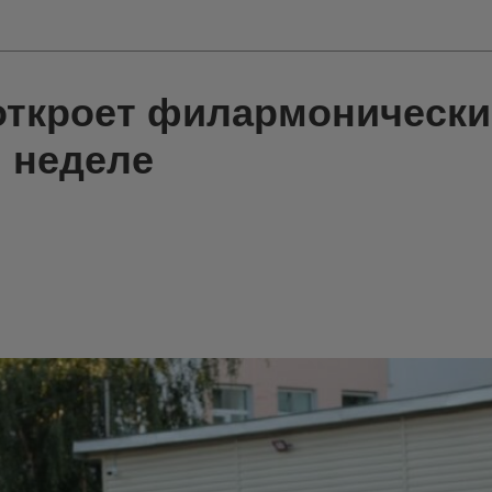
откроет филармонически
 неделе