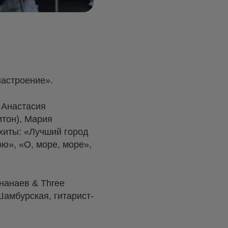
настроение».
 Анастасия
итон), Мария
 хиты: «Лучший город
ю», «О, море, море»,
нанаев & Three
Шамбурская, гитарист-