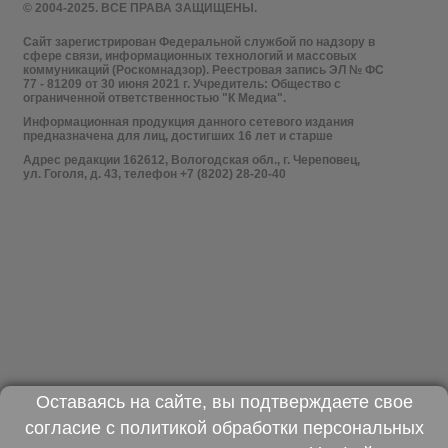
© 2004-2025. ВСЕ ПРАВА ЗАЩИЩЕНЫ.
Сайт зарегистрирован Федеральной службой по надзору в
сфере связи, информационных технологий и массовых
коммуникаций (Роскомнадзор). Реестровая запись ЭЛ № ФС
77 - 81209 от 30 июня 2021 г. Учредитель: Общество с
ограниченной ответственностью "К Медиа".
Информационная продукция данного сетевого издания
предназначена для лиц, достигших 16 лет и старше
Адрес редакции 162612, Вологодская обл., г. Череповец,
ул. Гоголя, д. 43, телефон +7 (8202) 28-20-40
Оставаясь на сайте, вы подтверждаете свое
согласие с
политикой обработки персональных