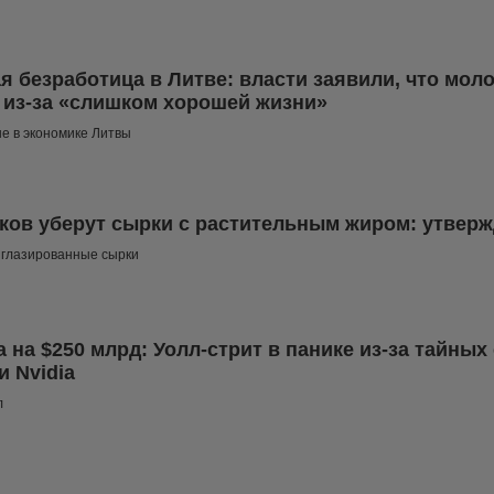
я безработица в Литве: власти заявили, что мол
 из-за «слишком хорошей жизни»
е в экономике Литвы
ков уберут сырки с растительным жиром: утвер
 глазированные сырки
 на $250 млрд: Уолл-стрит в панике из-за тайных
и Nvidia
л