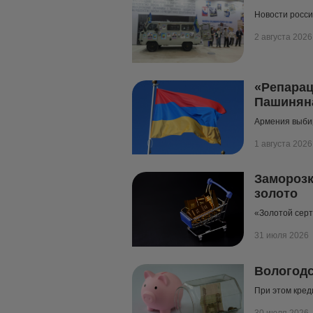
Новости росси
2 августа 2026
«Репарац
Пашиняна
Армения выби
1 августа 2026
Заморозк
золото
«Золотой сер
31 июля 2026
Вологодс
При этом кред
30 июля 2026