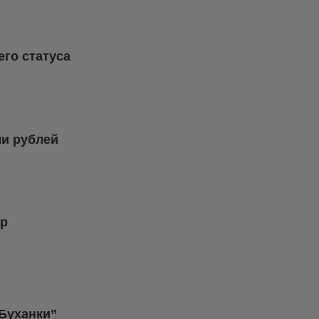
го статуса
чи рублей
тр
Буханки”