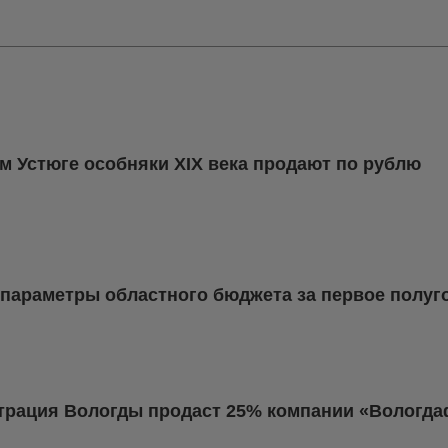
м Устюге особняки XIX века продают по рублю
параметры областного бюджета за первое полуго
рация Вологды продаст 25% компании «Вологд