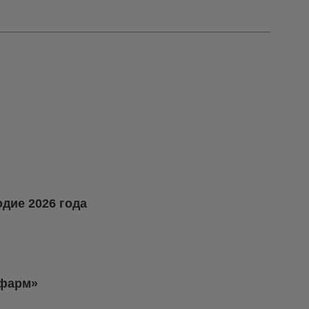
дие 2026 года
афарм»