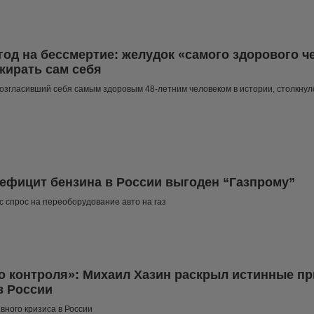
 год на бессмертие: желудок «самого здорового ч
жирать сам себя
озгласивший себя самым здоровым 48-летним человеком в истории, столкнул
ефицит бензина в России выгоден “Газпрому”
с спрос на переоборудование авто на газ
о контроля»: Михаил Хазин раскрыл истинные п
в России
вного кризиса в России