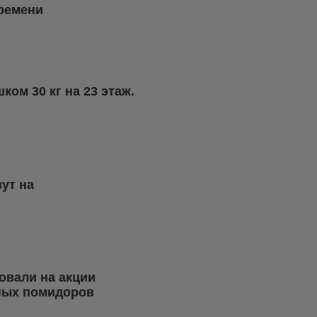
времени
ом 30 кг на 23 этаж.
ут на
овали на акции
ных помидоров