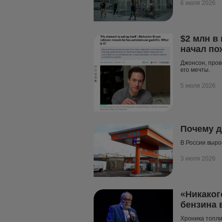
6 июля 2026
$2 млн в
начал по
Джонсон, пров
его мечты.
5 июля 2026
Почему д
В России выро
3 июля 2026
«Никаког
бензина 
Хроника топли