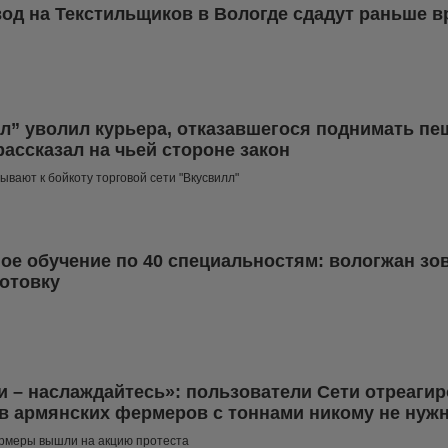
од на Текстильщиков в Вологде сдадут раньше 
л” уволил курьера, отказавшегося поднимать пешк
рассказал на чьей стороне закон
ывают к бойкоту торговой сети "Вкусвилл"
ое обучение по 40 специальностям: вологжан зов
отовку
 – наслаждайтесь»: пользователи Сети отреагир
в армянских фермеров с тоннами никому не нуж
рмеры вышли на акцию протеста