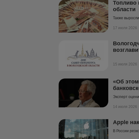
Топливо 
области
Также выросл
17 июля 2026
Вологодч
возглави
15 июля 2026
«Об этом
банковск
Эксперт оцени
14 июля 2026
Apple на
В России резк