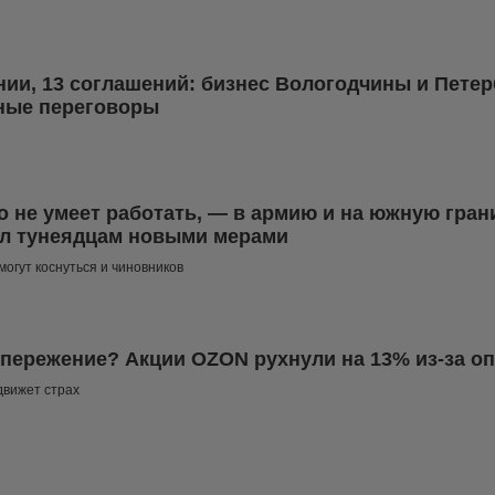
нии, 13 соглашений: бизнес Вологодчины и Петер
ные переговоры
то не умеет работать, — в армию и на южную гра
л тунеядцам новыми мерами
огут коснуться и чиновников
опережение? Акции OZON рухнули на 13% из-за о
движет страх