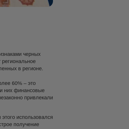
ризнаками черных
т региональное
ленных в регионе.
олее 60% – это
ди них финансовые
незаконно привлекали
 этого использовался
строе получение