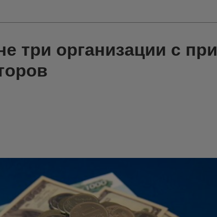
е три организации с пр
торов