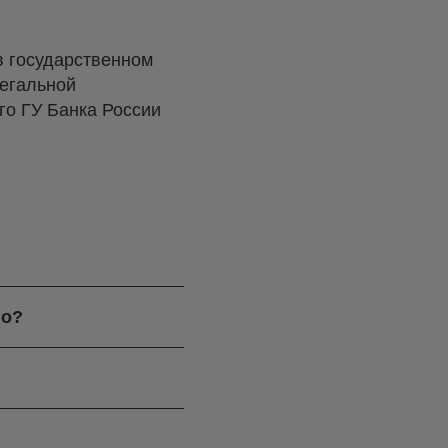
в государственном
легальной
о ГУ Банка России
го?