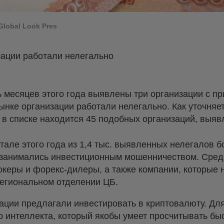
lobal Look Pres
ации работали нелегально
ь месяцев этого года выявлены три организации с п
нке организации работали нелегально. Как уточняе
 в списке находится 45 подобных организаций, выяв
ртале этого года из 1,4 тыс. выявленных нелегалов б
е занимались инвестиционным мошенничеством. Сре
керы и форекс-дилеры, а также компании, которые 
региональном отделении ЦБ.
ации предлагали инвестировать в криптовалюту. Для
о интеллекта, который якобы умеет просчитывать бы