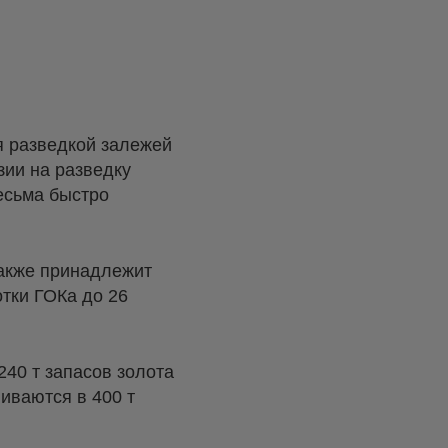
я разведкой залежей
зии на разведку
весьма быстро
акже принадлежит
отки ГОКа до 26
240 т запасов золота
иваются в 400 т