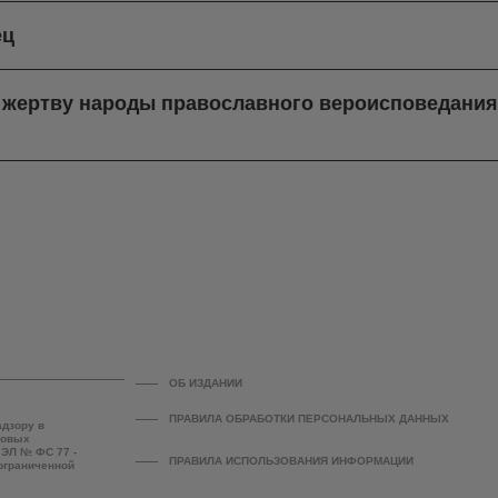
ец
в жертву народы православного вероисповедани
ОБ ИЗДАНИИ
ПРАВИЛА ОБРАБОТКИ ПЕРСОНАЛЬНЫХ ДАННЫХ
адзору в
совых
 ЭЛ № ФС 77 -
ПРАВИЛА ИСПОЛЬЗОВАНИЯ ИНФОРМАЦИИ
 ограниченной