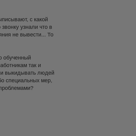
ыписывают, с какой
звонку узнали что в
ния не вывести... То
ко обученный
работникам так и
ь и выкидывать людей
бо специальных мер,
 проблемами?