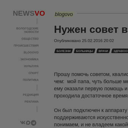
NEWS
VO
blogovo
Нужен совет 
ВОЛОГОДСКИЕ
НОВОСТИ
ОБЩЕСТВО
Опубликовано
25.02.2016 20:02
ПРОИСШЕСТВИЯ
БОЛЕЗНИ
БОЛЬНИЦЫ
ВРАЧИ
ЗДРАВОО
BLOGOVO
ЭКОНОМИКА
КУЛЬТУРА
СПОРТ
Прошу помочь советом, квали
ПОЛИТИКА
чем: мой папа, чуть больше м
ему оказали первую помощь и
проходила достаточное время,
РЕДАКЦИЯ
РЕКЛАМА
Он был подключен к аппарату
поддерживаются искусственно,
понимаем, и не владеем како