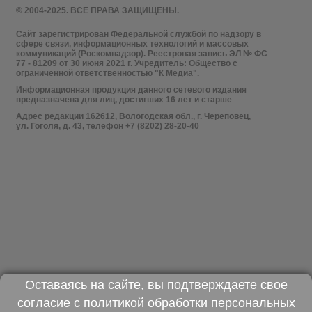
© 2004-2025. ВСЕ ПРАВА ЗАЩИЩЕНЫ.
Сайт зарегистрирован Федеральной службой по надзору в
сфере связи, информационных технологий и массовых
коммуникаций (Роскомнадзор). Реестровая запись ЭЛ № ФС
77 - 81209 от 30 июня 2021 г. Учредитель: Общество с
ограниченной ответственностью "К Медиа".
Информационная продукция данного сетевого издания
предназначена для лиц, достигших 16 лет и старше
Адрес редакции 162612, Вологодская обл., г. Череповец,
ул. Гоголя, д. 43, телефон +7 (8202) 28-20-40
Оставаясь на сайте, вы подтверждаете свое
согласие с
политикой обработки персональных