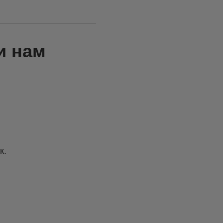
и нам
к.