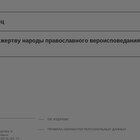
ец
в жертву народы православного вероисповедани
ОБ ИЗДАНИИ
ПРАВИЛА ОБРАБОТКИ ПЕРСОНАЛЬНЫХ ДАННЫХ
адзору в
совых
 ЭЛ № ФС 77 -