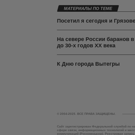
МАТЕРИАЛЫ ПО ТЕМЕ
Посетил я сегодня и Грязов
На севере России баранов 
до 30-х годов ХХ века
К Дню города Вытегры
© 2004-2025. ВСЕ ПРАВА ЗАЩИЩЕНЫ.
Сайт зарегистрирован Федеральной службой по н
сфере связи, информационных технологий и мас
коммуникаций (Роскомнадзор). Реестровая запись