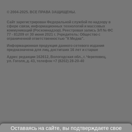
© 2004-2025. ВСЕ ПРАВА ЗАЩИЩЕНЫ.
Сайт зарегистрирован Федеральной службой по надзору в
сфере связи, информационных технологий и массовых
коммуникаций (Роскомнадзор). Реестровая запись ЭЛ № ФС
77 - 81209 от 30 июня 2021 г. Учредитель: Общество с
ограниченной ответственностью "К Медиа".
Информационная продукция данного сетевого издания
предназначена для лиц, достигших 16 лет и старше
Адрес редакции 162612, Вологодская обл., г. Череповец,
ул. Гоголя, д. 43, телефон +7 (8202) 28-20-40
Оставаясь на сайте, вы подтверждаете свое