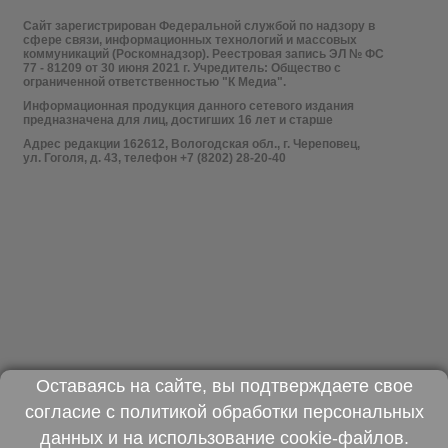
Сайт зарегистрирован Федеральной службой по надзору в
сфере связи, информационных технологий и массовых
коммуникаций (Роскомнадзор). Реестровая запись ЭЛ № ФС
77 - 81209 от 30 июня 2021 г. Учредитель: Общество с
ограниченной ответственностью "К Медиа".
Информационная продукция данного сетевого издания
предназначена для лиц, достигших 16 лет и старше
Адрес редакции 162612, Вологодская обл., г. Череповец,
ул. Гоголя, д. 43, телефон +7 (8202) 28-20-40
Оставаясь на сайте, вы подтверждаете свое
согласие с
политикой обработки персональных
данных
и на использование
cookie-файлов
.