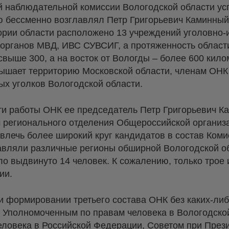
ой наблюдательной комиссии Вологодской области ус
ю бессменно возглавлял Петр Григорьевич Каминный
тории области расположено 13 учреждений уголовно
 органов МВД, ИВС СУВСИГ, а протяженность области
 свыше 300, а на восток от Вологды – более 600 кил
вышает территорию Московской области, членам ОНК
ых уголков Вологодской области.
 работы ОНК ее председатель Петр Григорьевич К
 регионального отделения Общероссийской организ
влечь более широкий круг кандидатов в состав Коми
тавляли различные регионы обширной Вологодской о
ло выдвинуто 14 человек. К сожалению, только трое 
ии.
и формировании третьего состава ОНК без каких-либ
Уполномоченным по правам человека в Вологодской
ловека в Российской Федерации, Советом при През