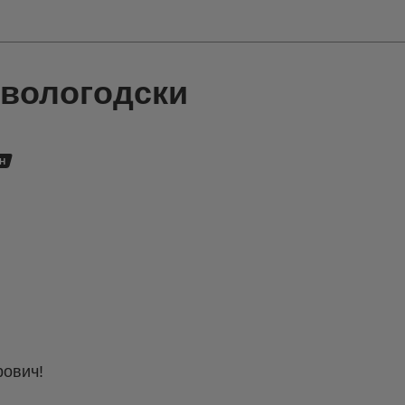
-вологодски
Н
ович!