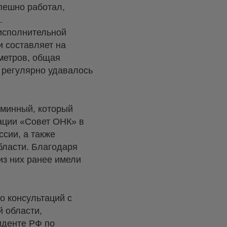
пешно работал,
.
-исполнительной
 составляет на
ометров, общая
 регулярно удавалось
аминный, который
ации «Совет ОНК» в
ссии, а также
бласти. Благодаря
из них ранее имели
о консультаций с
 области,
иденте РФ по