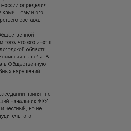
 России определил
у Каминному и его
ретьего состава.
 Общественной
того, что его «нет в
логодской области
омиссии на себя. В
да в Общественную
обных нарушений
заседании принят не
вший начальник ФКУ
и честный, но не
нудительного