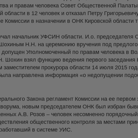
тва и правам человека Совет Общественной Палаты
 области в 12 человек и отказал Петру Григорьевич
е Комиссии в назначении в ОНК Кировской области т
чал начальник УФСИН области. И.о. председателя
охиным Н.Н. на церемонию вручения под предлогом 
 допущен Уполномоченный по правам человека в Во
Н. Шохин взял функцию ведения первого заседания К
м заместителем прокурора области 14 июля 2015 го
 была направлена информация «о недопущении под
рального Закона регламент Комиссии на ее первом 
 кворума, новым председателем ОНК был избран бы
нных А.В. Розов – человек несомненно порядочный 
ествления общественного контроля за местами при
оработавший в системе УИС.