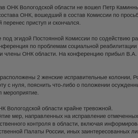
став ОНК Вологодской области не вошел Петр Каминн
 состава ОНК, вошедший в состав Комиссии по прось
й перенес приступ и скончался.
е под эгидой Постоянной Комиссии по содействию р
онференция по проблемам социальной реабилитации
и члены ОНК области. На конференцию прибыл В.А. 
и расположены 2 женские исправительные колонии, Ро
оту с нуля, пояснить что-либо о положении осужденн
л мероприятие.
НК Вологодской области крайне тревожной.
тие мер, направленных на исправление отмеченных
твенного контроля в области, включая информиров
ственной Палаты России, иных заинтересованных л