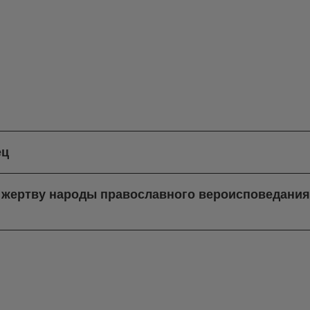
ец
в жертву народы православного вероисповедани