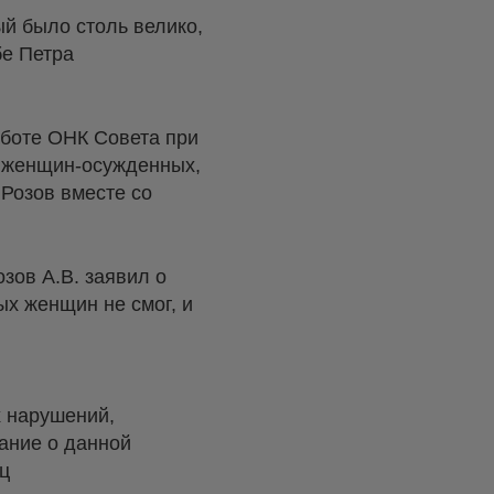
ый было столь велико,
бе Петра
аботе ОНК Совета при
 женщин-осужденных,
Розов вместе со
зов А.В. заявил о
ых женщин не смог, и
 нарушений,
ание о данной
иц