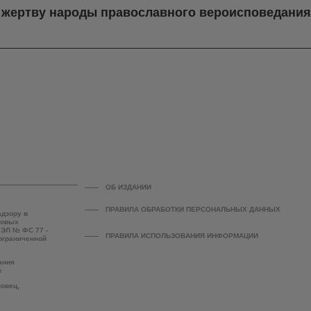
в жертву народы православного вероисповедани
ОБ ИЗДАНИИ
ПРАВИЛА ОБРАБОТКИ ПЕРСОНАЛЬНЫХ ДАННЫХ
адзору в
совых
 ЭЛ № ФС 77 -
ПРАВИЛА ИСПОЛЬЗОВАНИЯ ИНФОРМАЦИИ
 ограниченной
ания
е
повец,