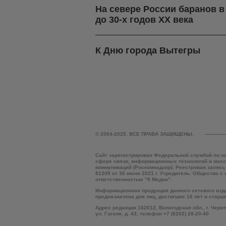
На севере России баранов 
до 30-х годов ХХ века
К Дню города Вытегры
© 2004-2025. ВСЕ ПРАВА ЗАЩИЩЕНЫ.
Сайт зарегистрирован Федеральной службой по н
сфере связи, информационных технологий и мас
коммуникаций (Роскомнадзор). Реестровая запись
81209 от 30 июня 2021 г. Учредитель: Общество с
ответственностью "К Медиа".
Информационная продукция данного сетевого изд
предназначена для лиц, достигших 16 лет и старш
Адрес редакции 162612, Вологодская обл., г. Чере
ул. Гоголя, д. 43, телефон +7 (8202) 28-20-40