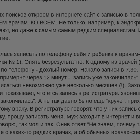
х поисков откроем в интернете сайт
с записью в по
ЕМ врачам. КО ВСЕМ. Не только, например, к эндокр
вают, но даже к самым-самым редким специалистам. 
гие.
лась записать по телефону себя и ребенка к врачам
ки № 1). Опять безрезультатно. К одному из врачей 
а по телефону - дохлый номер. Начало записи в 7.30
примерно через 12 минут - "запись уже закончилась".
исаться невозможно уже несколько месяцев (!). Захо
и показывает, что етсь запись в регистратуре. звониш
закончилась". А не так давно было еще "круче": прих
ому врачу. В регистратуре говорят, что у них запись 
у, прошу записать меня. Муж заходит в интернет и ви
оворю, так мол и так. Онив ответ "Не знаем, почему та
е о каких-то редких врачах, а об обычных врачах-сп