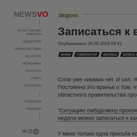
NEWS
VO
blogovo
Записаться к
ВОЛОГОДСКИЕ
НОВОСТИ
ОБЩЕСТВО
Опубликовано
26.05.2015 09:41
ПРОИСШЕСТВИЯ
ВРАЧИ
ГУБЕРНАТОР
ЖАЛОБА
ЗАПИСЬ 
BLOGOVO
ЭКОНОМИКА
КУЛЬТУРА
СПОРТ
Слов уже никаких нет. И сил. 
ПОЛИТИКА
Постоянно это вранье о том, ч
областного правительства про
РЕДАКЦИЯ
РЕКЛАМА
"
Ситуацию омбудсмену проком
недели можно записаться к к
У меня только одна просьба ко