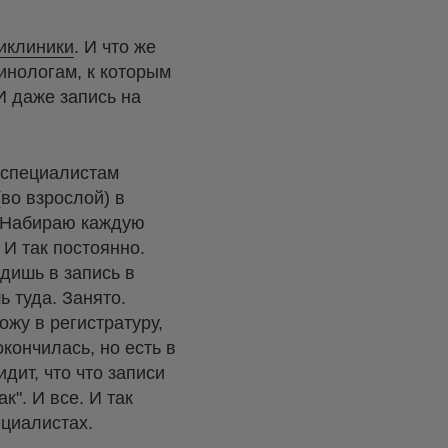
ликлиники
. И что же
инологам, к которым
И даже запись на
-специалистам
(во взрослой) в
. Набираю каждую
 И так постоянно.
дишь в запись в
ь туда. Занято.
ожу в регистратуру,
окончилась, но есть в
дит, что что записи
к". И все. И так
ециалистах.