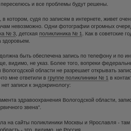
а переселюсь и все проблемы будут решены.
 в котором, судя по записям в интернете, живет оче
врачам невозможно. Одни фотографии огромных очере
ка № 3
, детская
поликлиника № 1
. Как в советские г
а здоровьем.
 должна быть обеспечена запись по телефону и по ин
е, видимо, не указ. Более того, вопреки федераль
 Вологодской области не разрешает открывать запис
что мне ответили в
группе поликлиники № 1
в контак
 нет записи к эндокринологу:
амента здравоохранения Вологодской области, запис
рвичного звена".
ла на сайты поликлиники Москвы и Ярославля - там 
бласть - это, видимо, не Россия.