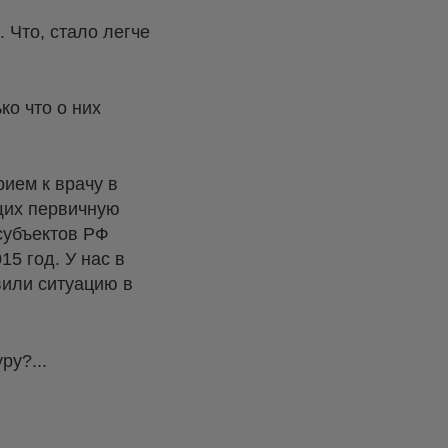
. Что, стало легче
ко что о них
рием к врачу в
щих первичную
субъектов РФ
5 год. У нас в
вили ситуацию в
ру?...