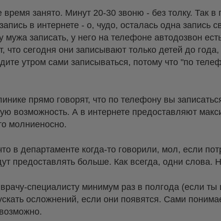
 время занято. Минут 20-30 звоню - без толку. Так 
апись в интернете - о, чудо, осталась одна запись 
 мужа записать, у него на телефоне автодозвон есть
, что сегодня они записывают только детей до года,
одите утром сами записываться, потому что "по теле
клинике прямо говорят, что по телефону вы записатьс
ую возможность. А в интернете предоставляют макс
то молниеносно.
что в департаменте когда-то говорили, мол, если пот
дут предоставлять больше. Как всегда, одни слова. Н
 врачу-специалисту минимум раз в полгода (если ты 
скать осложнений, если они появятся. Сами понимает
евозможно.