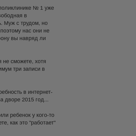
в поликлинике № 1 уже
свободная в
. Муж с трудом, но
 поэтому нас они не
фону вы навряд ли
я не сможете, хотя
имум три записи в
ребность в интернет-
а дворе 2015 год...
или ребенок у кого-то
е, как это "работает"