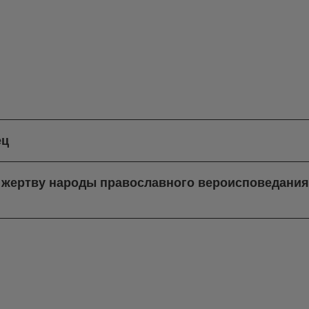
ец
в жертву народы православного вероисповедани