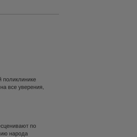
й поликлинике
 на все уверения,
бесценивают по
нию народа