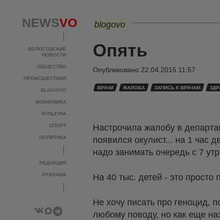
NEWS
VO
blogovo
Опять
ВОЛОГОДСКИЕ
НОВОСТИ
ОБЩЕСТВО
Опубликовано
22.04.2015 11:57
ПРОИСШЕСТВИЯ
ВРАЧИ
ЖАЛОБА
ЗАПИСЬ К ВРАЧАМ
ЗДР
BLOGOVO
ЭКОНОМИКА
КУЛЬТУРА
СПОРТ
Настрочила жалобу в департ
ПОЛИТИКА
появился окулист... на 1 час 
надо занимать очередь с 7 утр
РЕДАКЦИЯ
РЕКЛАМА
На 40 тыс. детей - это просто 
Не хочу писать про геноцид, 
любому поводу, но как еще н