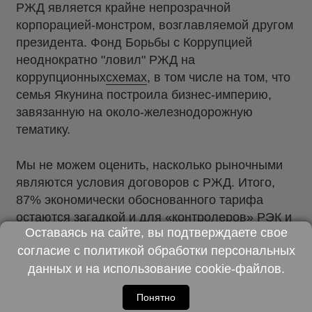
РЖД является крайне непрозрачной
корпорацией-монстром, возглавляемой другом
президента. Фонд Борьбы с Коррупцией
неоднократно "ловил" РЖД на
коррупционных
схемах
, в том числе на том, что
семья Якунина построила бизнес-империю,
завязанную на около-железнодорожную
тематику.
Мы не можем оценить, насколько рыночными
являются условия договоров с РЖД. Итого,
87% экономически обоснованного тарифа
остаются загадкой и для «контролеров» РЭК и
Оставаясь на сайте, вы подтверждаете свое
для населения. Нет никаких
согласие с
политикой обработки персональных
оснований доверять расчетам РЖД.
данных
и на использование
cookie-файлов
.
Понятно